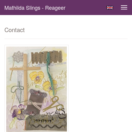
Mathilda Slings - Reageer
Tog
navi
Contact